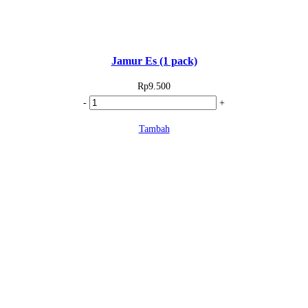
Jamur Es (1 pack)
Rp
9.500
Kuantitas
-
+
Jamur
Tambah
Es
(1
pack)