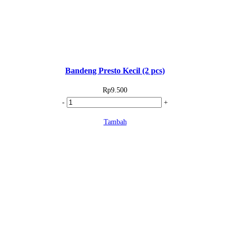
Bandeng Presto Kecil (2 pcs)
Rp
9.500
Kuantitas
-
+
Bandeng
Tambah
Presto
Kecil
(2
pcs)