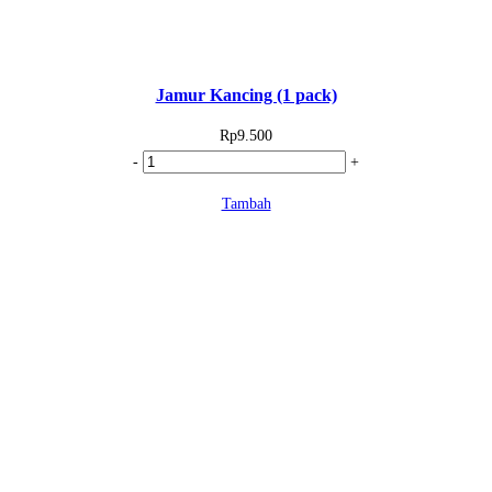
Jamur Kancing (1 pack)
Rp
9.500
Kuantitas
-
+
Jamur
Tambah
Kancing
(1
pack)