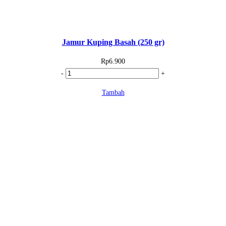
Jamur Kuping Basah (250 gr)
Rp
6.900
Kuantitas
-
+
Jamur
Tambah
Kuping
Basah
(250
gr)