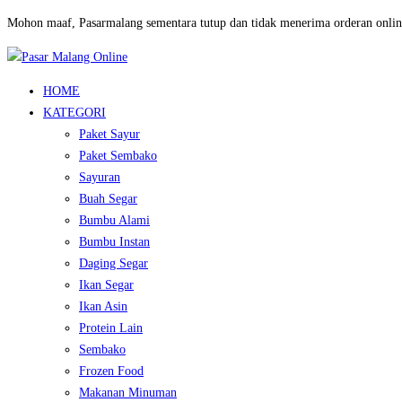
Mohon maaf, Pasarmalang sementara tutup dan tidak menerima orderan onlin
HOME
KATEGORI
Paket Sayur
Paket Sembako
Sayuran
Buah Segar
Bumbu Alami
Bumbu Instan
Daging Segar
Ikan Segar
Ikan Asin
Protein Lain
Sembako
Frozen Food
Makanan Minuman