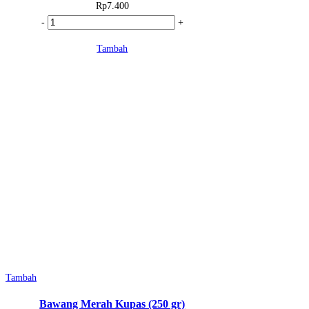
Rp
7.400
Kuantitas
-
+
Kacang
Tambah
Hijau
(250
gram)
Tambah
Bawang Merah Kupas (250 gr)