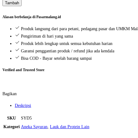
Tambah
Kancing
(1
Alasan berbelanja di Pasarmalang.id
pack)
Produk langsung dari para petani, pedagang pasar dan UMKM Ma
Pengiriman di hari yang sama
Produk lebih lengkap untuk semua kebutuhan harian
Garansi penggantian produk / refund jika ada kendala
Bisa COD - Bayar setelah barang sampai
Verified and Trusted Store
Bagikan
Deskripsi
SKU
SYD5
Kategori
Aneka Sayuran
,
Lauk dan Protein Lain