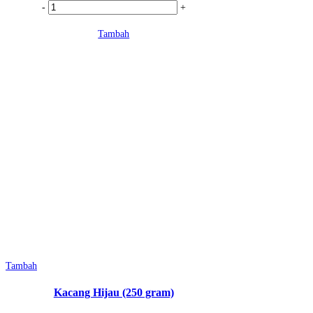
Kuantitas
-
+
Kacang
Tambah
Tolo
(250
gr)
Tambah
Kacang Hijau (250 gram)