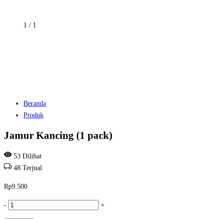
1
/
1
Beranda
Produk
Jamur Kancing (1 pack)
53
Dilihat
48
Terjual
Rp
9.500
Kuantitas
-
+
Jamur