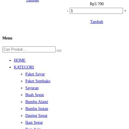
Tambah
Coklat
Rp
3.700
Basah
Kuantitas
-
+
(10
Lontong
Tambah
biji)
Besar
(1
pcs)
Menu
HOME
KATEGORI
Paket Sayur
Paket Sembako
Sayuran
Buah Segar
Bumbu Alami
Bumbu Instan
Daging Segar
Ikan Segar