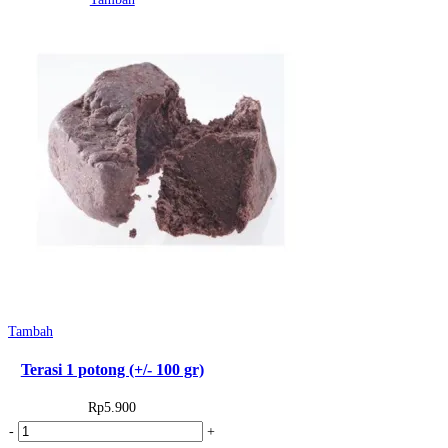
Kara
(65
ml)
Tambah
Terasi 1 potong (+/- 100 gr)
Rp
5.900
Kuantitas
-
+