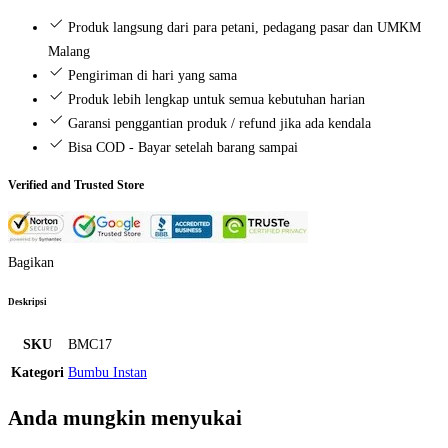
Sachet
3
Produk langsung dari para petani, pedagang pasar dan UMKM
pcs
Malang
(@
Pengiriman di hari yang sama
9
Produk lebih lengkap untuk semua kebutuhan harian
gr)
Garansi penggantian produk / refund jika ada kendala
Bisa COD - Bayar setelah barang sampai
Verified and Trusted Store
Bagikan
Deskripsi
SKU
BMC17
Kategori
Bumbu Instan
Anda mungkin menyukai