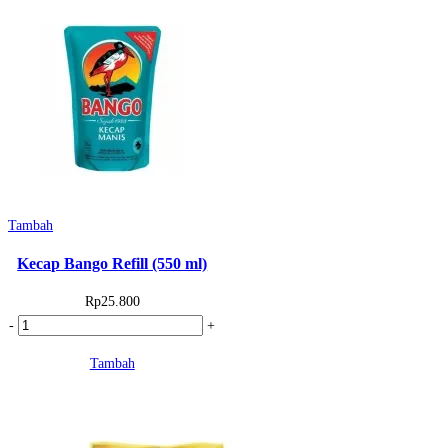
Tambah
Kecap Bango Refill (550 ml)
Rp
25.800
Kuantitas
-
+
Kecap
Tambah
Bango
Refill
(550
ml)