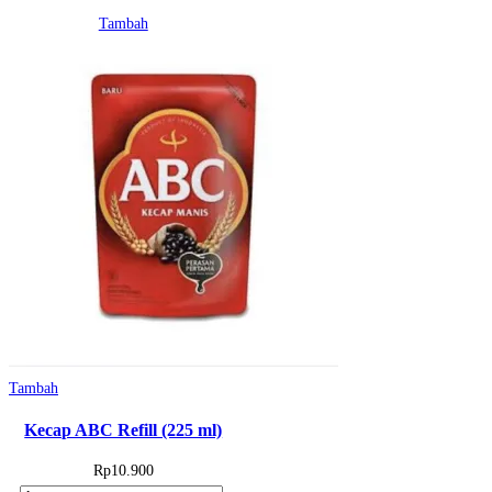
Terasi
Tambah
1
potong
(+/-
100
gr)
Tambah
Kecap ABC Refill (225 ml)
Rp
10.900