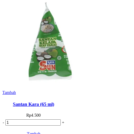
Taste-
Me
(250
gr)
Tambah
Santan Kara (65 ml)
Rp
4.500
Kuantitas
-
+
Santan
Tambah