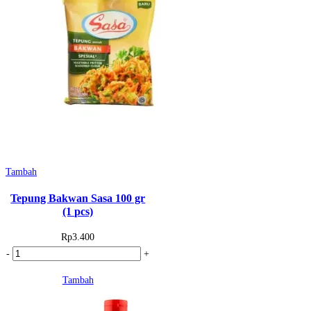
Tambah
Tepung Bakwan Sasa 100 gr
(1 pcs)
Rp
3.400
Kuantitas
-
+
Tepung
Tambah
Bakwan
Sasa