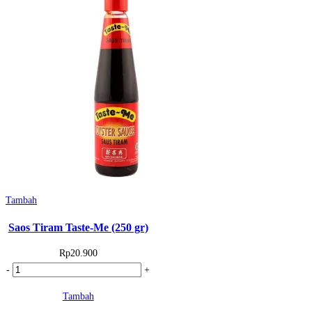
100
gr
(1
pcs)
Tambah
Saos Tiram Taste-Me (250 gr)
Rp
20.900
Kuantitas
-
+
Saos
Tambah
Tiram