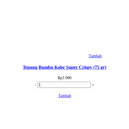
Tambah
Tepung Bumbu Kobe Super Crispy (75 gr)
Rp
3.900
Kuantitas
-
+
Tepung
Tambah
Bumbu
Kobe
Super
Crispy
(75