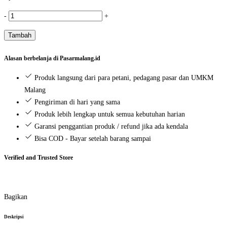
Kuantitas
-
+
Saos
Tambah
Sambal
Asli
Alasan berbelanja di Pasarmalang.id
ABC
Refill
Produk langsung dari para petani, pedagang pasar dan UMKM
(75
Malang
gr)
Pengiriman di hari yang sama
Produk lebih lengkap untuk semua kebutuhan harian
Garansi penggantian produk / refund jika ada kendala
Bisa COD - Bayar setelah barang sampai
Verified and Trusted Store
Bagikan
Deskripsi