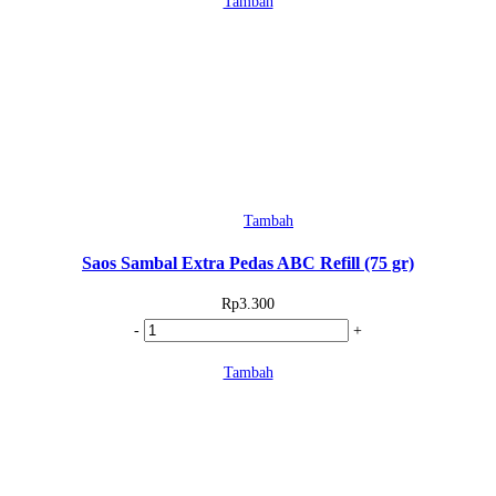
Tambah
Bango
Botol
(135
ml)
Tambah
Saos Sambal Extra Pedas ABC Refill (75 gr)
Rp
3.300
Kuantitas
-
+
Saos
Tambah
Sambal
Extra
Pedas
ABC
Refill