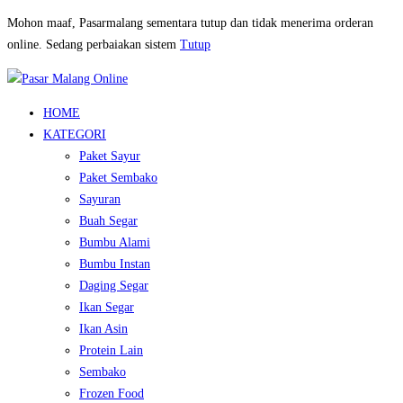
Mohon maaf, Pasarmalang sementara tutup dan tidak menerima orderan
online. Sedang perbaiakan sistem
Tutup
HOME
KATEGORI
Paket Sayur
Paket Sembako
Sayuran
Buah Segar
Bumbu Alami
Bumbu Instan
Daging Segar
Ikan Segar
Ikan Asin
Protein Lain
Sembako
Frozen Food