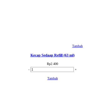
(75
gr)
Tambah
Kecap Sedaap Refill (63 ml)
Rp
2.400
Kuantitas
-
+
Kecap
Tambah
Sedaap
Refill
(63
ml)