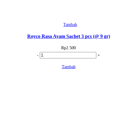
gr)
Tambah
Royco Rasa Ayam Sachet 3 pcs (@ 9 gr)
Rp
2.500
Kuantitas
-
+
Royco
Tambah
Rasa
Ayam
Sachet
3
pcs
(@
9
gr)