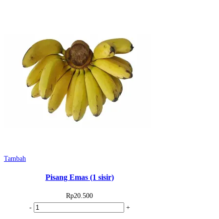
Ya
Lie
(1
kg)
Tambah
Pisang Emas (1 sisir)
Rp
20.500
Kuantitas
-
+
Pisang