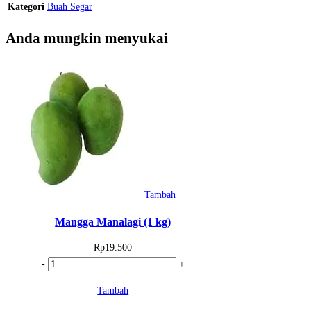
Kategori
Buah Segar
Anda mungkin menyukai
Tambah
Mangga Manalagi (1 kg)
Rp
19.500
Kuantitas
-
+
Mangga
Tambah
Manalagi