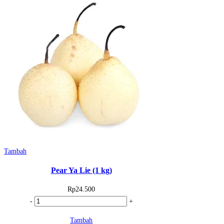
(1
kg)
Tambah
Pear Ya Lie (1 kg)
Rp
24.500
Kuantitas
-
+
Pear
Tambah