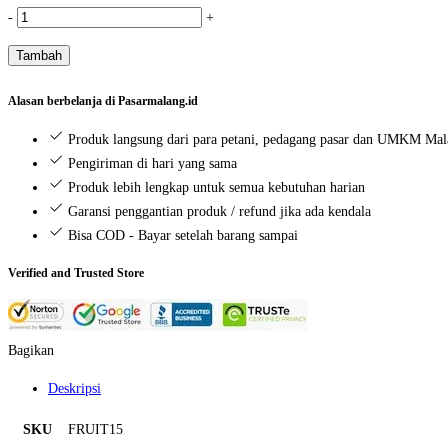
Kuantitas
-
+
Jambu
Tambah
Kristal
(1
Alasan berbelanja di Pasarmalang.id
kg)
Produk langsung dari para petani, pedagang pasar dan UMKM Ma
Pengiriman di hari yang sama
Produk lebih lengkap untuk semua kebutuhan harian
Garansi penggantian produk / refund jika ada kendala
Bisa COD - Bayar setelah barang sampai
Verified and Trusted Store
Bagikan
Deskripsi
SKU
FRUIT15