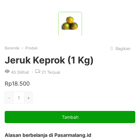
Beranda
Produk
Bagikan
Jeruk Keprok (1 Kg)
45
Dilihat
21
Terjual
Rp
18.500
Kuantitas
-
+
Jeruk
Keprok
Tambah
(1
kg)
Alasan berbelanja di Pasarmalang.id