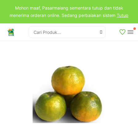
Mohon maaf, Pasarmalang sementara tutup dan tidak
menerima orderan online. Sedang perbaiakan sistem
Tutup