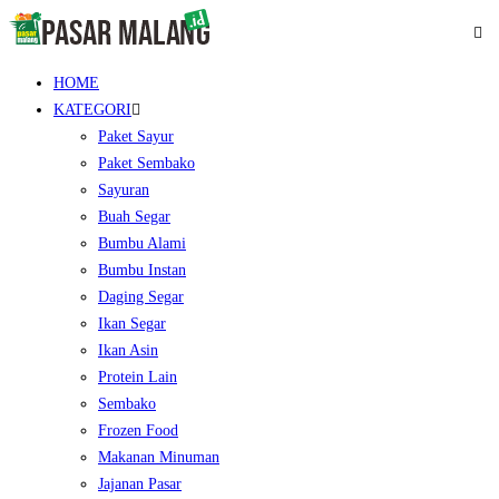
HOME
KATEGORI
Paket Sayur
Paket Sembako
Sayuran
Buah Segar
Bumbu Alami
Bumbu Instan
Daging Segar
Ikan Segar
Ikan Asin
Protein Lain
Sembako
Frozen Food
Makanan Minuman
Jajanan Pasar