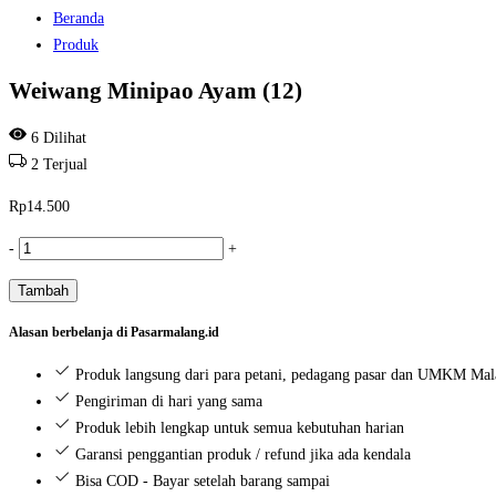
Beranda
Produk
Weiwang Minipao Ayam (12)
6
Dilihat
2
Terjual
Rp
14.500
Kuantitas
-
+
Weiwang
Tambah
Minipao
Ayam
Alasan berbelanja di Pasarmalang.id
(12)
Produk langsung dari para petani, pedagang pasar dan UMKM Ma
Pengiriman di hari yang sama
Produk lebih lengkap untuk semua kebutuhan harian
Garansi penggantian produk / refund jika ada kendala
Bisa COD - Bayar setelah barang sampai