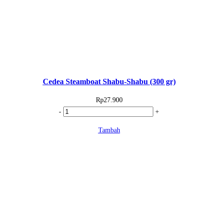
Cedea Steamboat Shabu-Shabu (300 gr)
Rp
27.900
Kuantitas
-
+
Cedea
Tambah
Steamboat
Shabu-
Shabu
(300
gr)