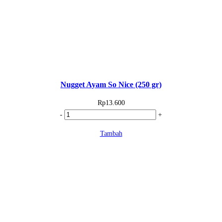
Nugget Ayam So Nice (250 gr)
Rp
13.600
Kuantitas
-
+
Nugget
Tambah
Ayam
So
Nice
(250
gr)