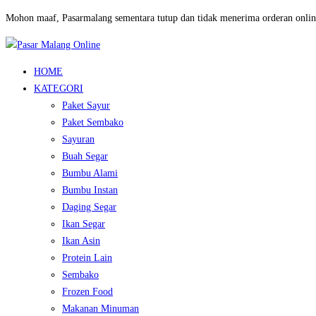
Mohon maaf, Pasarmalang sementara tutup dan tidak menerima orderan onlin
HOME
KATEGORI
Paket Sayur
Paket Sembako
Sayuran
Buah Segar
Bumbu Alami
Bumbu Instan
Daging Segar
Ikan Segar
Ikan Asin
Protein Lain
Sembako
Frozen Food
Makanan Minuman