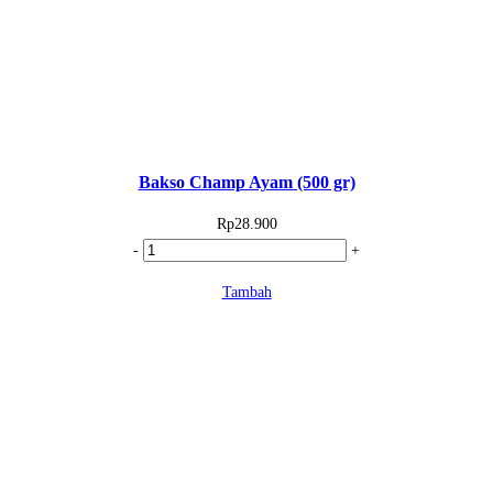
Bakso Champ Ayam (500 gr)
Rp
28.900
Kuantitas
-
+
Bakso
Tambah
Champ
Ayam
(500
gr)