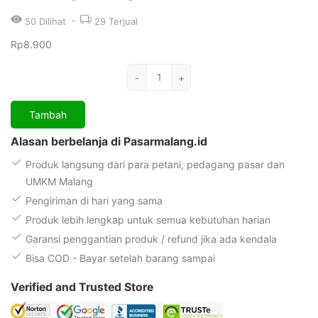
50
Dilihat
29
Terjual
Rp
8.900
Kuantitas
-
+
Ubi
Ungu
Tambah
(1
kg)
Alasan berbelanja di Pasarmalang.id
Produk langsung dari para petani, pedagang pasar dan
UMKM Malang
Pengiriman di hari yang sama
Produk lebih lengkap untuk semua kebutuhan harian
Garansi penggantian produk / refund jika ada kendala
Bisa COD - Bayar setelah barang sampai
Verified and Trusted Store