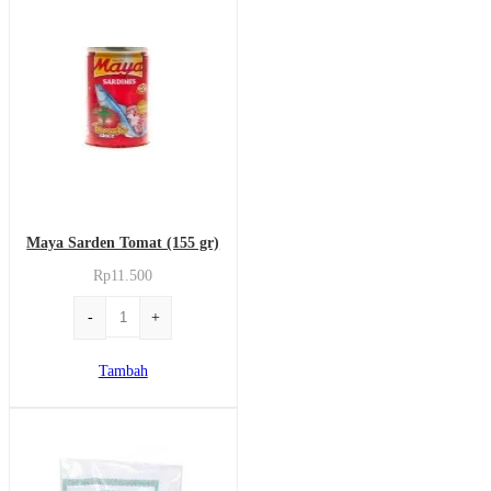
(1
kg)
Maya Sarden Tomat (155 gr)
Rp
11.500
Kuantitas
-
+
Maya
Sarden
Tambah
Tomat
(155
gr)