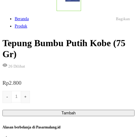
Beranda
Bagikan
Produk
Tepung Bumbu Putih Kobe (75
Gr)
26
Dilihat
Rp
2.800
Kuantitas
-
+
Tepung
Bumbu
Tambah
Putih
Kobe
Alasan berbelanja di Pasarmalang.id
(75