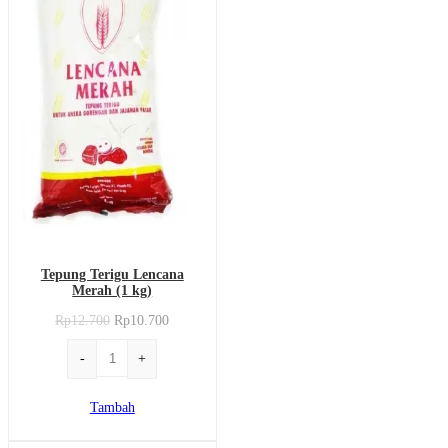
Tepung Terigu Lencana
Merah (1 kg)
Rp
12.700
Rp
10.700
Kuantitas
-
+
Tepung
Terigu
Tambah
Lencana
Merah