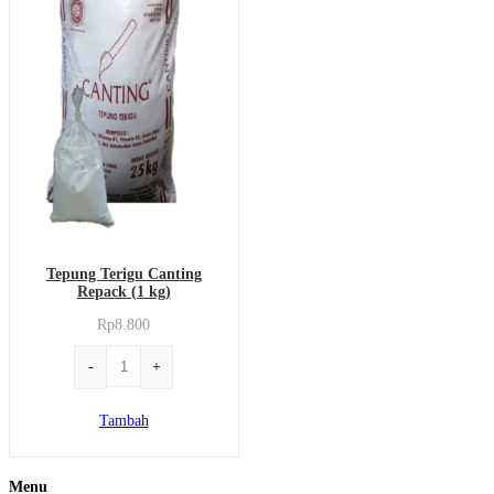
Tepung Terigu Canting
Repack (1 kg)
Rp
8.800
Kuantitas
-
+
Tepung
Terigu
Tambah
Canting
Repack
Menu
(1