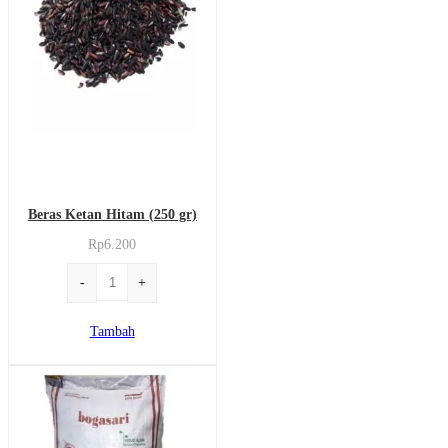
Beras Ketan Hitam (250 gr)
Rp
6.200
Kuantitas
-
+
Beras
Ketan
Tambah
Hitam
(250
gr)