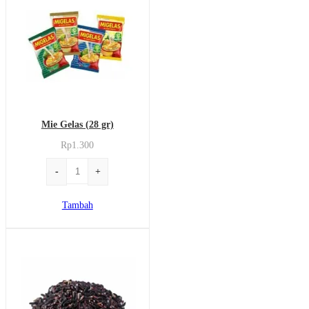
(500
gr)
Mie Gelas (28 gr)
Rp
1.300
Kuantitas
-
+
Mie
Gelas
Tambah
(28
gr)