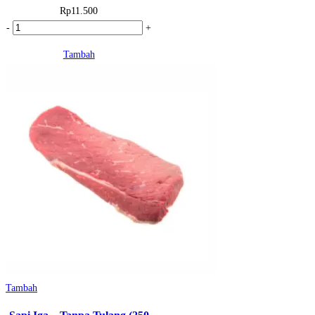
Rp
11.500
Kuantitas
-
+
Sapi
Tambah
Cecek
/
Kikil
(250
gr)
Tambah