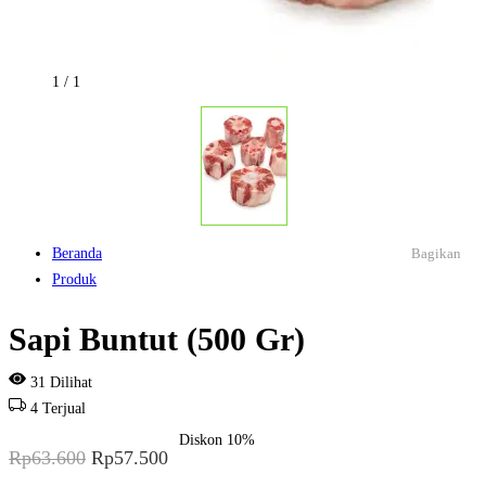
1
/
1
Beranda
Bagikan
Produk
Sapi Buntut (500 Gr)
31
Dilihat
4
Terjual
Diskon
10%
Rp
63.600
Rp
57.500