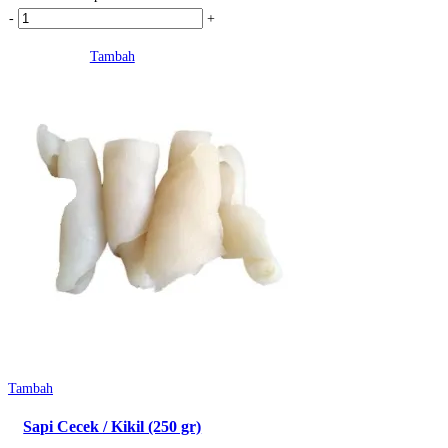
Kuantitas
-
+
Ayam
Tambah
Kulit
(500
gram)
Tambah
Sapi Cecek / Kikil (250 gr)