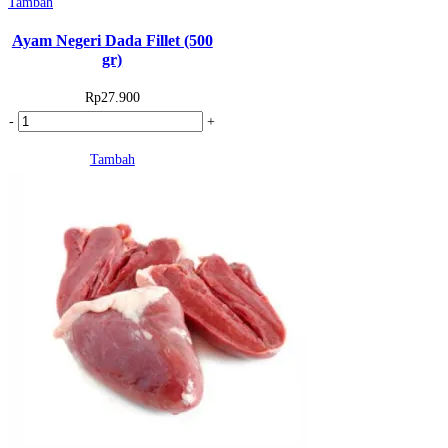
Tambah
Ayam Negeri Dada Fillet (500
gr)
Rp
27.900
Kuantitas
-
+
Ayam
Tambah
Negeri
Dada
Fillet
(500
gr)