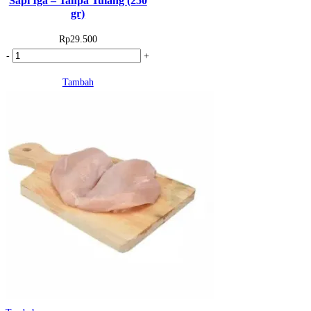
Sapi Iga – Tanpa Tulang (250
gr)
Rp
29.500
Kuantitas
-
+
Sapi
Tambah
Iga
-
Tanpa
Tulang
(250
gr)