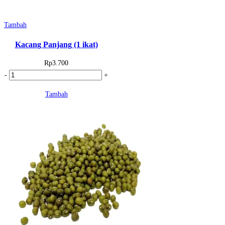
Tambah
Kacang Panjang (1 ikat)
Rp
3.700
Kuantitas
-
+
Kacang
Tambah
Panjang
(1
ikat)