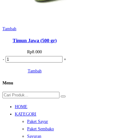
Tambah
Timun Jawa (500 gr)
Rp
8.000
Kuantitas
-
+
Timun
Tambah
Jawa
(500
Menu
gr)
HOME
KATEGORI
Paket Sayur
Paket Sembako
Sayuran