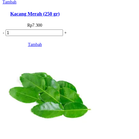
Tambah
Kacang Merah (250 gr)
Rp
7.300
Kuantitas
-
+
Kacang
Tambah
Merah
(250
gr)