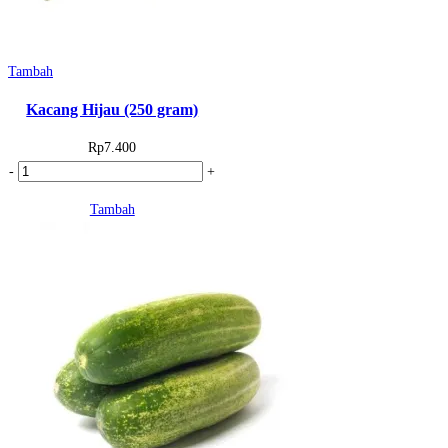
Tambah
Kacang Hijau (250 gram)
Rp
7.400
Kuantitas
-
+
Kacang
Tambah
Hijau
(250
gram)