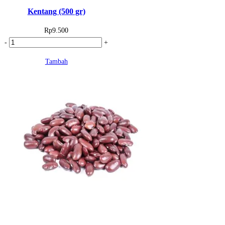
Kentang (500 gr)
Rp
9.500
Kuantitas
-
+
Kentang
Tambah
(500
gr)