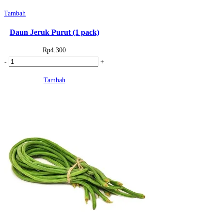
Tambah
Daun Jeruk Purut (1 pack)
Rp
4.300
Kuantitas
-
+
Daun
Tambah
Jeruk
Purut
(1
pack)