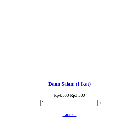
Daun Salam (1 ikat)
Rp
4.500
Rp
3.300
Kuantitas
-
+
Daun
Tambah
Salam
(1
ikat)