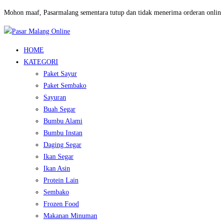
Mohon maaf, Pasarmalang sementara tutup dan tidak menerima orderan onlin
HOME
KATEGORI
Paket Sayur
Paket Sembako
Sayuran
Buah Segar
Bumbu Alami
Bumbu Instan
Daging Segar
Ikan Segar
Ikan Asin
Protein Lain
Sembako
Frozen Food
Makanan Minuman