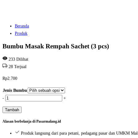
Beranda
Produk
Bumbu Masak Rempah Sachet (3 pcs)
233
Dilihat
28
Terjual
Rp
2.700
Jenis Bumbu
Kuantitas
-
+
Bumbu
Tambah
Masak
Rempah
Alasan berbelanja di Pasarmalang.id
Sachet
Produk langsung dari para petani, pedagang pasar dan UMKM Ma
(3