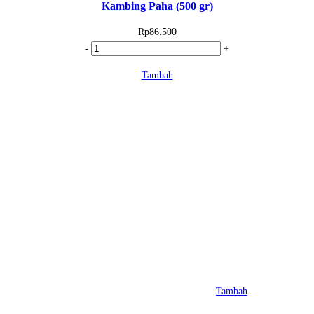
Kambing Paha (500 gr)
Rp
86.500
Kuantitas
-
+
Kambing
Tambah
Paha
(500
gr)
Tambah