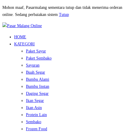
Mohon maaf, Pasarmalang sementara tutup dan tidak menerima orderan
online. Sedang perbaiakan sistem
Tutup
HOME
KATEGORI
Paket Sayur
Paket Sembako
Sayuran
Buah Segar
Bumbu Alami
Bumbu Instan
Daging Segar
Ikan Segar
Ikan Asin
Protein Lain
Sembako
Frozen Food