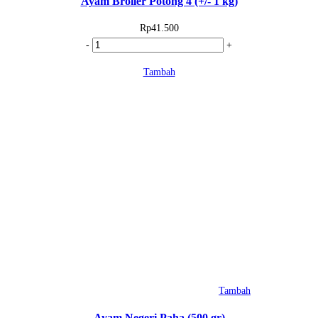
Ayam Broiler Potong 4 (+/- 1 kg)
Rp
41.500
Kuantitas
-
+
Ayam
Tambah
Broiler
Potong
4
(+/-
1
kg)
Tambah
Ayam Negeri Paha (500 gr)