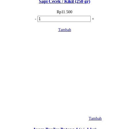
Sapi Cecek / Kikil (250 gr)
Rp
11.500
Kuantitas
-
+
Sapi
Tambah
Cecek
/
Kikil
(250
gr)
Tambah