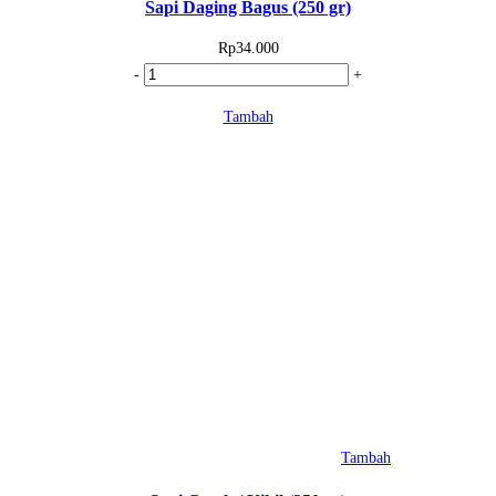
Sapi Daging Bagus (250 gr)
Rp
34.000
Kuantitas
-
+
Sapi
Tambah
Daging
Bagus
(250
gr)
Tambah