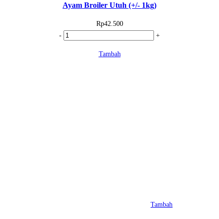
Ayam Broiler Utuh (+/- 1kg)
Rp
42.500
Kuantitas
-
+
Ayam
Tambah
Broiler
Utuh
(+/-
1kg)
Tambah