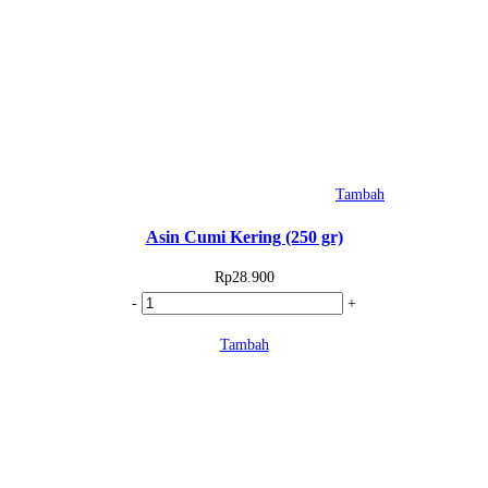
Tambah
Asin Cumi Kering (250 gr)
Rp
28.900
Kuantitas
-
+
Asin
Tambah
Cumi
Kering
(250
gr)