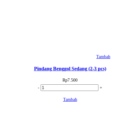
Tambah
Pindang Benggol Sedang (2-3 pcs)
Rp
7.500
Kuantitas
-
+
Pindang
Tambah
Benggol
Sedang
(2-
3
pcs)