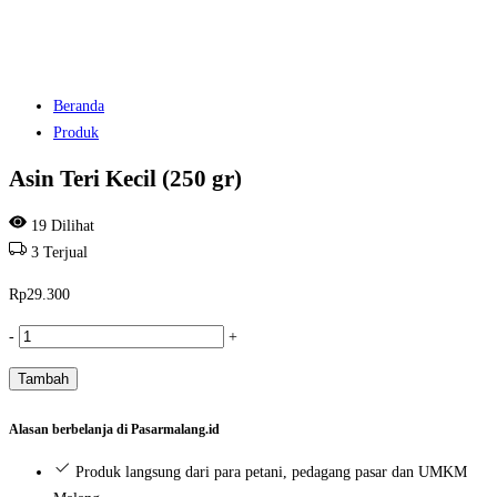
Beranda
Produk
Asin Teri Kecil (250 gr)
19
Dilihat
3
Terjual
Rp
29.300
Kuantitas
-
+
Asin
Tambah
Teri
Kecil
Alasan berbelanja di Pasarmalang.id
(250
gr)
Produk langsung dari para petani, pedagang pasar dan UMKM