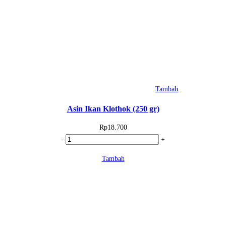
Tambah
Asin Ikan Klothok (250 gr)
Rp
18.700
Kuantitas
-
+
Asin
Tambah
Ikan
Klothok
(250
gr)