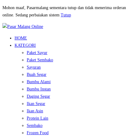
Mohon maaf, Pasarmalang sementara tutup dan tidak menerima orderan
online. Sedang perbaiakan sistem
Tutup
HOME
KATEGORI
Paket Sayur
Paket Sembako
Sayuran
Buah Segar
Bumbu Alami
Bumbu Instan
Daging Segar
Ikan Segar
Ikan Asin
Protein Lain
Sembako
Frozen Food