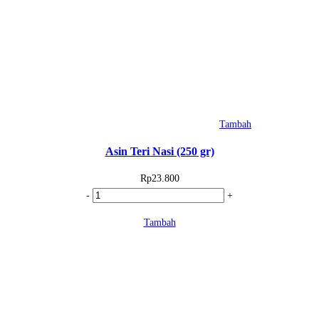
Tambah
Asin Teri Nasi (250 gr)
Rp
23.800
Kuantitas
-
+
Asin
Tambah
Teri
Nasi
(250
gr)